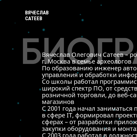
ВЯЧЕСЛАВ
САТЕЕВ
БИОГ
Вячеслав Олегович Сатеев – род
г. Москва в семье археологов
По образованию инженер авт
управления и обработки инфо
Со школы работал программис
широкий спектр ПО, от средст
розничной торговли, до веб-са
магазинов
С 2001 года начал заниматься
в сфере IT, формировал проек
сферах – от разработки прилож
закупки оборудования и монт
С 2003 года работал в должност