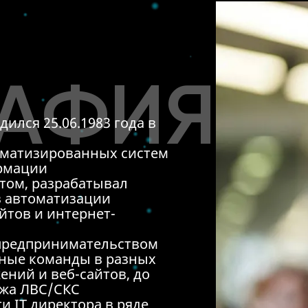
РАФИЯ
ился 25.06.1983 года в
оматизированных систем
рмации
том, разрабатывал
в автоматизации
йтов и интернет-
 предпринимательством
тные команды в разных
ений и веб-сайтов, до
ажа ЛВС/СКС
и IT директора в ряде