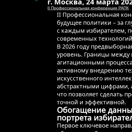
г. Москва, 24 марта 202
II Профессиональная конференция РАПК
II Профессиональная кон
будущее политики – за г
с каждым избирателем,
современных технологий
В 2026 году предвыборна
уровень. Границы межд
агитационными процесса
активному внедрению те
искусственного интеллект
абстрактными цифрами, 
что позволяет сделать 
точной и эффективной.
Обогащение данны
портрета избирате
Первое ключевое направл