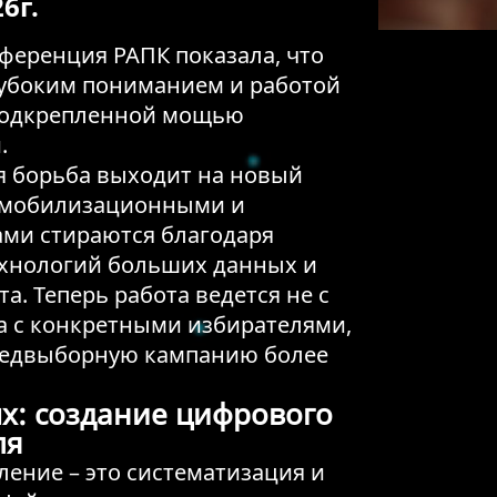
6г.
ференция РАПК показала, что
лубоким пониманием и работой
 подкрепленной мощью
.
я борьба выходит на новый
у мобилизационными и
ми стираются благодаря
хнологий больших данных и
а. Теперь работа ведется не с
а с конкретными избирателями,
предвыборную кампанию более
х: создание цифрового
ля
ение – это систематизация и