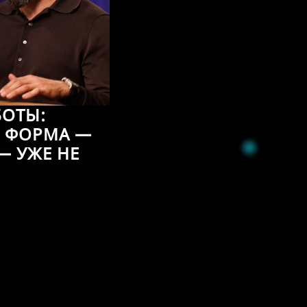
ОТЫ:
Я ФОРМА —
— УЖЕ НЕ